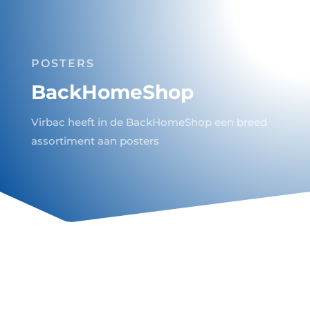
a

POSTERS
BackHomeShop
Virbac heeft in de BackHomeShop een breed
assortiment aan posters
Posters